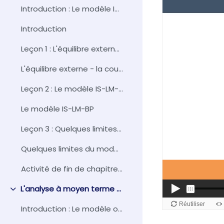
Introduction : Le modèle IS-LM en économie ouverte (vidéocours)
Introduction
Leçon 1 : L'équilibre externe - la courbe BP (vidéocours)
L'équilibre externe - la courbe BP
Leçon 2 : Le modèle IS-LM-BP (vidéocours)
Le modèle IS-LM-BP
Leçon 3 : Quelques limites du modèle IS-LM-BP (vidéocours)
Quelques limites du modèle IS-LM-BP
Activité de fin de chapitre : L'analyse à court terme en économie ouverte
L'analyse à moyen terme en économie fermée
Replier
Introduction : Le modèle offre globale - demande globale (vidéocours)