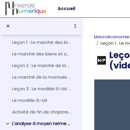
Passer au contenu principal
L'analyse économique à court terme en économie fermée
Accueil
Replier
Introduction : Le modèle IS-LM en économie fermée (vidéocours)
Introduction
Macroéconomie 4
Leçon 1 : Le marché des biens et services - la courbe IS (vidéocours)
Leçon 1 : Le 
Leço
Le marché des biens et services
(vid
Leçon 2 : Le marché de la monnaie - la courbe LM (vidéocours)
Le marché de la monnaie - La courbe LM
Conditions d
Leçon 3 : Le modèle IS-LM (vidéocours)
Le modèle IS-LM
Activité de fin de chapitre : L'analyse à moyen terme en économie fermée
L'analyse à moyen terme en économie fermée
Replier