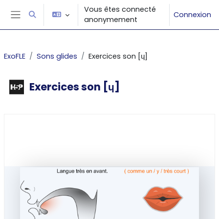
Passer au contenu principal
Vous êtes connecté
Connexion
Activer/désactiver la saisie de recherche
anonymement
Panneau latéral
ExoFLE
Sons glides
Exercices son [ɥ]
Exercices son [ɥ]
Conditions d’achèvement