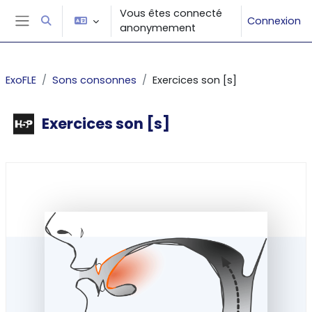
Passer au contenu principal
Vous êtes connecté
Connexion
Activer/désactiver la saisie de recherche
anonymement
Panneau latéral
ExoFLE
Sons consonnes
Exercices son [s]
Exercices son [s]
Conditions d’achèvement