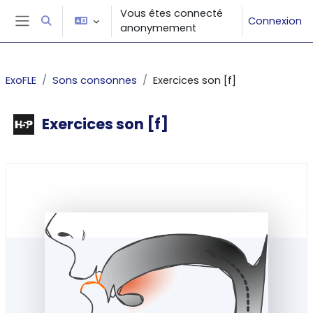
Passer au contenu principal
Vous êtes connecté
Connexion
Activer/désactiver la saisie de recherche
anonymement
Panneau latéral
ExoFLE
Sons consonnes
Exercices son [f]
Exercices son [f]
Conditions d’achèvement