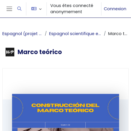
Passer au contenu principal
Vous êtes connecté
Connexion
Activer/désactiver la saisie de recherche
anonymement
Panneau latéral
Espagnol (projet PUNCHy)
Espagnol scientifique et technique
Marco teórico
Marco teórico
Conditions d’achèvement