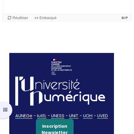
Ouvrir l’index du cours
AUNEGe
-
IutEL
-
UNESS
-
UNIT
-
UOH
-
UVED
Inscription
Newsletter