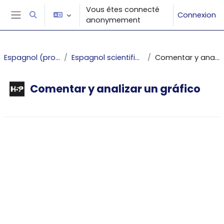
Passer au contenu principal
Vous êtes connecté
Connexion
Activer/désactiver la saisie de recherche
anonymement
Panneau latéral
Espagnol (projet PUNCHy)
Espagnol scientifique et technique
Comentar y analizar un gráfico
Comentar y analizar un gráfico
Conditions d’achèvement