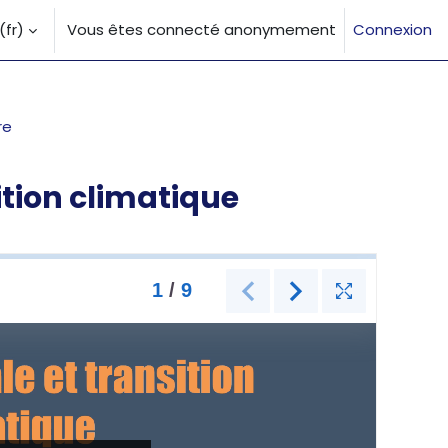
fr)‎
Vous êtes connecté anonymement
Connexion
la saisie de recherche
re
ition climatique