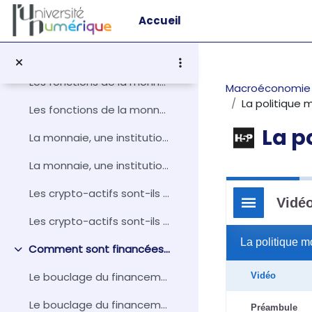
Passer au contenu principal
Accueil
Bibliographie
Qu'est-ce que la monnaie ?
Replier
Les fonctions de la monnaie
Macroéconomie 3
La politique 
Les fonctions de la monnaie
La p
La monnaie, une institution au service de l’économie
La monnaie, une institution au service de l'économie
Conditions d
Les crypto-actifs sont-ils de la monnaie ?
Les crypto-actifs sont-ils de la monnaie ?
Comment sont financées les économies contemporaines ?
Replier
Le bouclage du financement de l'économie
Le bouclage du financement des économies