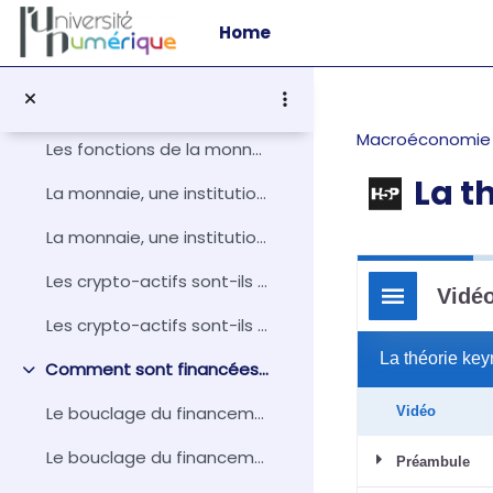
Skip to main content
Bibliographie
Home
Qu'est-ce que la monnaie ?
Collapse
Les fonctions de la monnaie
Macroéconomie 3
Les fonctions de la monnaie
La t
La monnaie, une institution au service de l’économie
La monnaie, une institution au service de l'économie
Completion r
Les crypto-actifs sont-ils de la monnaie ?
Les crypto-actifs sont-ils de la monnaie ?
Comment sont financées les économies contemporaines ?
Collapse
Le bouclage du financement de l'économie
Le bouclage du financement des économies