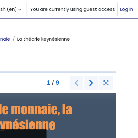
sh ‎(en)‎
You are currently using guest access
Log in
 input
nnaie
La théorie keynésienne