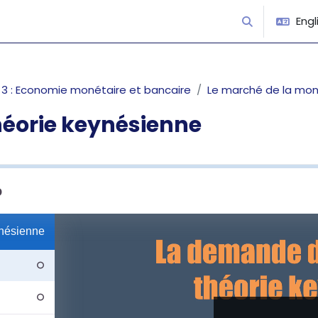
Engli
Toggle search
 : Economie monétaire et bancaire
Le marché de la mo
héorie keynésienne
equirements