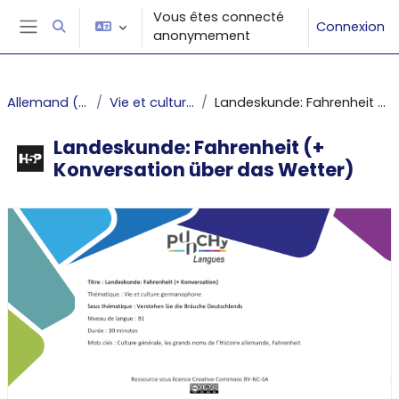
Passer au contenu principal
Vous êtes connecté
Connexion
Activer/désactiver la saisie de recherche
anonymement
Panneau latéral
Allemand (projet PUNCHy)
Vie et culture germanophone
Landeskunde: Fahrenheit (+ Konversation über das Wetter)
Landeskunde: Fahrenheit (+
Konversation über das Wetter)
Conditions d’achèvement