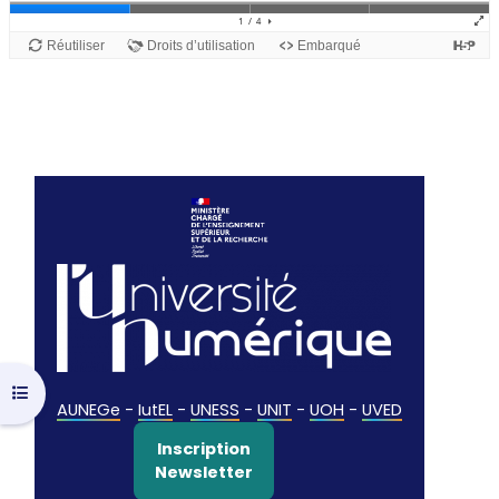
Ouvrir l’index du cours
AUNEGe
-
IutEL
-
UNESS
-
UNIT
-
UOH
-
UVED
Inscription
Newsletter