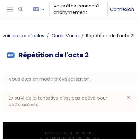
Passer au contenu principal
Vous êtes connecté
Connexion
Activer/désactiver la saisie de recherche
anonymement
Panneau latéral
voir les spectacles
Oncle Vania
Répétition de l'acte 2
Répétition de l'acte 2
Conditions d’achèvement
Vous êtes en mode prévisualisation.
×
Le suivi de la tentative n’est pas activé pour
Igno
cette activité.