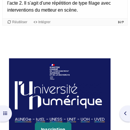
Ouvrir l’index du cours
Ouv
AUNEGe
-
IutEL
-
UNESS
-
UNIT
-
UOH
-
UVED
Inscription