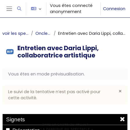
Passer au contenu principal
Vous êtes connecté
Connexion
Activer/désactiver la saisie de recherche
anonymement
Panneau latéral
voir les spectacles
Oncle Vania
Entretien avec Daria Lippi, collaboratrice artistique
Entretien avec Daria Lippi,
collaboratrice artistique
Conditions d’achèvement
Vous êtes en mode prévisualisation.
×
Le suivi de la tentative n’est pas activé pour
Igno
cette activité.