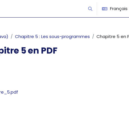
Français ‎(
Activer/désactiver 
ava)
Chapitre 5 : Les sous-programmes
Chapitre 5 en 
itre 5 en PDF
’achèvement
re_5.pdf