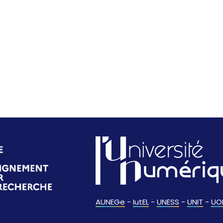
AUNEGe
-
IutEL
-
UNESS
-
UNIT
-
UO