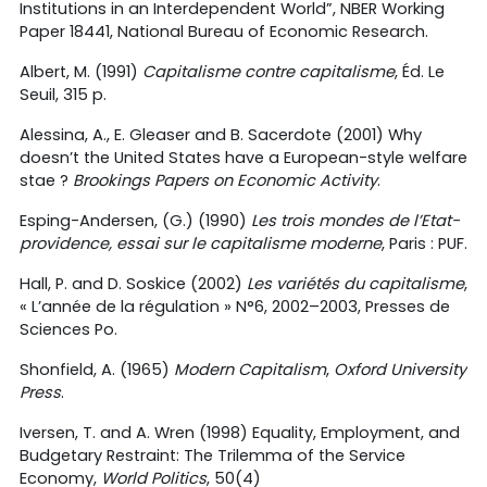
Institutions in an Interdependent World”, NBER Working
Paper 18441, National Bureau of Economic Research.
Albert, M. (1991)
Capitalisme contre capitalisme
, Éd. Le
Seuil, 315 p.
Alessina, A., E. Gleaser and B. Sacerdote (2001) Why
doesn’t the United States have a European-style welfare
stae ?
Brookings Papers on Economic Activity
.
Esping-Andersen, (G.) (1990)
Les trois mondes de l’Etat-
providence, essai sur le capitalisme moderne
, Paris : PUF.
Hall, P. and D. Soskice (2002)
Les variétés du capitalisme
,
« L’année de la régulation » N°6, 2002–2003, Presses de
Sciences Po.
Shonfield, A. (1965)
Modern Capitalism
,
Oxford University
Press
.
Iversen, T. and A. Wren (1998) Equality, Employment, and
Budgetary Restraint: The Trilemma of the Service
Economy,
World Politics
, 50(4)