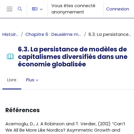
Passer au contenu principal
Vous êtes connecté
Connexion
Activer/désactiver la saisie de recherche
anonymement
Panneau latéral
Histoire des faits économiques
Chapitre 6 : Deuxième mondialisation, financiarisation du capitalisme et inégalités globales depuis les années 1980
6.3. La persistance de modèles de capitalismes diversifiés dans une économie globalisée
6.3. La persistance de modèles de
capitalismes diversifiés dans une
économie globalisée
Livre
Plus
Conditions d’achèvement
Références
Acemoglu, D., J. A Robinson and T. Verdier, (2012) “Can’t
We All Be More Like Nordics? Asymmetric Growth and