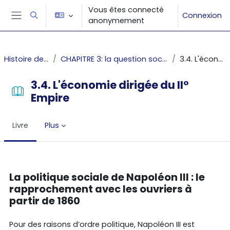
Passer au contenu principal
Vous êtes connecté
Connexion
Activer/désactiver la saisie de recherche
anonymement
Panneau latéral
Histoire des faits économiques
CHAPITRE 3: la question sociale et les inégalités - Le cas de la France: 1789-1913
3.4. L'économie dirigée du II° Empire
3.4. L'économie dirigée du II°
Empire
Livre
Plus
Conditions d’achèvement
La politique sociale de Napoléon III : le
rapprochement avec les ouvriers à
partir de 1860
Pour des raisons d’ordre politique, Napoléon III est