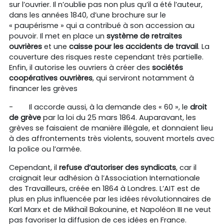
sur l’ouvrier. Il n’oublie pas non plus qu’il a été l’auteur,
dans les années 1840, d’une brochure sur le
« paupérisme » qui a contribué à son accession au
pouvoir. Il met en place un
système de retraites
ouvrières
et une
caisse pour les accidents de travail
. La
couverture des risques reste cependant très partielle.
Enfin, il autorise les ouvriers à créer des
sociétés
coopératives ouvrières
, qui serviront notamment à
financer les grèves
-
Il accorde aussi, à la demande des « 60 », le
droit
de grève
par la loi du 25 mars 1864. Auparavant, les
grèves se faisaient de manière illégale, et donnaient lieu
à des affrontements très violents, souvent mortels avec
la police ou l’armée.
Cependant, il
refuse d’autoriser des syndicats
, car il
craignait leur adhésion à l’Association Internationale
des Travailleurs, créée en 1864 à Londres. L’AIT est de
plus en plus influencée par les idées révolutionnaires de
Karl Marx et de Mikhaïl Bakounine, et Napoléon III ne veut
pas favoriser la diffusion de ces idées en France.