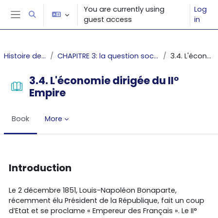
Skip to main content
You are currently using
Log
Toggle search input
guest access
in
Side panel
Histoire des faits économiques
CHAPITRE 3: la question sociale et les inégalités - Le cas de la France: 1789-1913
3.4. L'économie dirigée du II° Empire
3.4. L'économie dirigée du II°
Empire
Book
More
Completion requirements
Introduction
Le 2 décembre 1851, Louis-Napoléon Bonaparte,
récemment élu Président de la République, fait un coup
d’Etat et se proclame « Empereur des Français ». Le II°