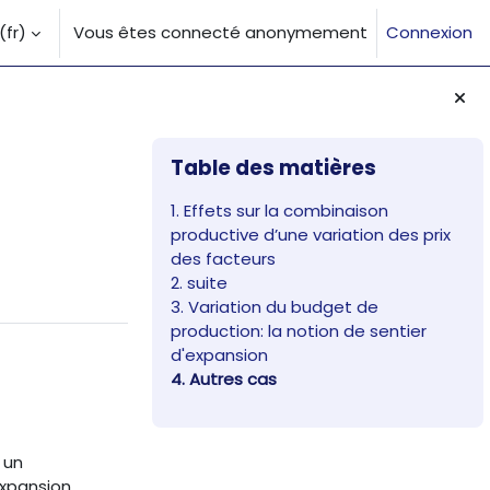
fr)‎
Vous êtes connecté anonymement
Connexion
la saisie de recherche
Blocs
Passer Table des matières
Table des matières
1. Effets sur la combinaison
productive d’une variation des prix
des facteurs
2. suite
3. Variation du budget de
production: la notion de sentier
d'expansion
4. Autres cas
 un
expansion