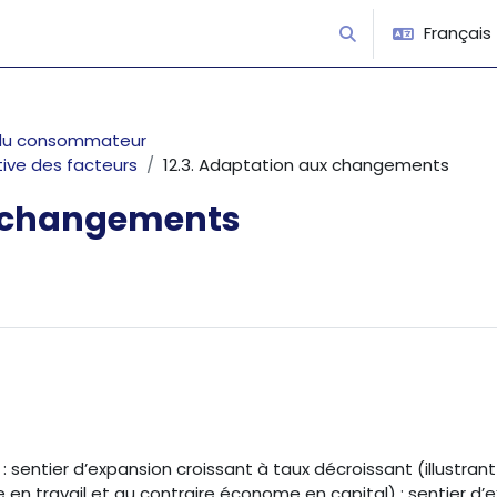
Français ‎(
Activer/désactiver 
t du consommateur
tive des facteurs
12.3. Adaptation aux changements
x changements
 sentier d’expansion croissant à taux décroissant (illustrant
 en travail et au contraire économe en capital) ; sentier d’