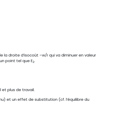
de la droite d’isocoût –w/r qui va diminuer en valeur
n point tel que E
.
2
et plus de travail.
) et un effet de substitution (cf. l’équilibre du