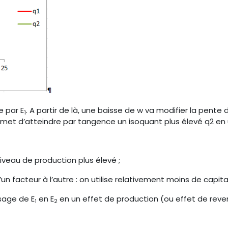
e par E
. A partir de là, une baisse de w va modifier la pente 
1
met d’atteindre par tangence un isoquant plus élevé q2 en u
veau de production plus élevé ;
n facteur à l’autre : on utilise relativement moins de capital 
sage de E
en E
en un effet de production (ou effet de revenu
1
2