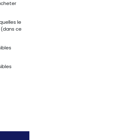
acheter
quelles le
l (dans ce
ibles
ibles