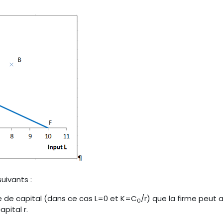
suivants :
e de capital (dans ce cas L=0 et K=C
/r) que la firme peut 
0
pital r.