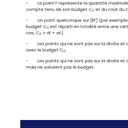
-
Le point F représente la quantité maximal
compte tenu de son budget C
et du coût du tr
0
-
Un point quelconque sur [EF] (par exemple l
budget C
est réparti en totalité entre une cer
0
cas, C
= rK + wL).
0
-
Les points qui ne sont pas sur la droite et
avec le budget C
.
0
-
Les points qui ne sont pas sur la droite e
mais ne saturent pas le budget.