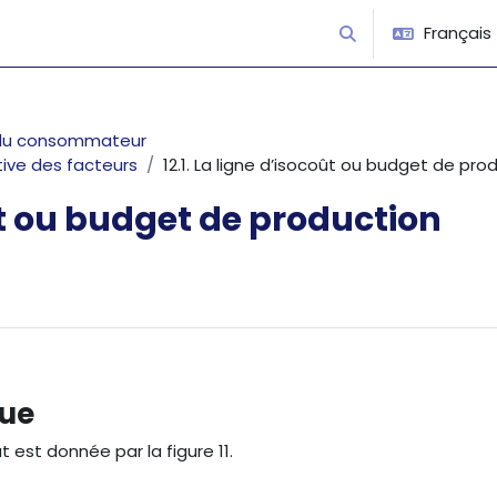
Français ‎(
Activer/désactiver 
t du consommateur
tive des facteurs
12.1. La ligne d’isocoût ou budget de pro
oût ou budget de production
que
 est donnée par la figure 11.