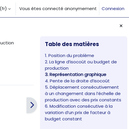
fr)‎
Vous êtes connecté anonymement
Connexion
la saisie de recherche
Blocs
Passer Table des matières
duction
Table des matières
1. Position du problème
2. La ligne d’isocoût ou budget de
production
3. Représentation graphique
4. Pente de la droite d’isocoût
5. Déplacement consécutivement
à un changement dans l’échelle de
production avec des prix constants
6. Modification consécutive à la
variation d’un prix de facteur à
budget constant