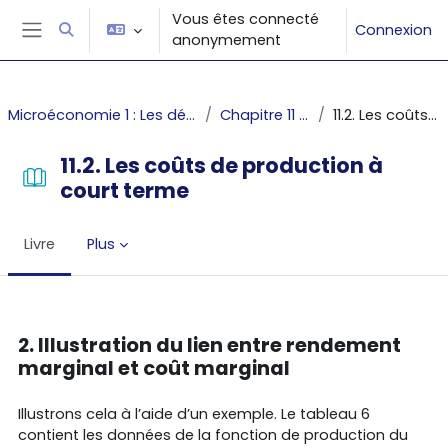
Passer au contenu principal
Vous êtes connecté
Connexion
Activer/désactiver la saisie de recherche
anonymement
Panneau latéral
Microéconomie 1 : Les décisions du producteur et du consommateur
Chapitre 11 : Les coûts de production
11.2. Les coûts de production à court terme
11.2. Les coûts de production à
court terme
Livre
Plus
Conditions d’achèvement
2. Illustration du lien entre rendement
marginal et coût marginal
Illustrons cela à l’aide d’un exemple. Le tableau 6
contient les données de la fonction de production du