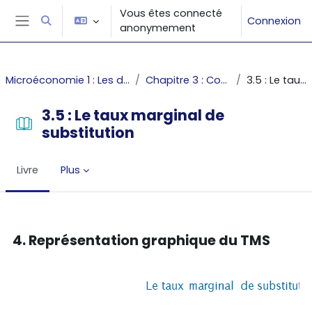
Passer au contenu principal
Vous êtes connecté
Connexion
Activer/désactiver la saisie de recherche
anonymement
Panneau latéral
Microéconomie 1 : Les décisions du producteur et du consommateur
Chapitre 3 : Comment représenter les préférences
3.5 : Le taux marginal de substitution
3.5 : Le taux marginal de
substitution
Livre
Plus
Conditions d’achèvement
4. Représentation graphique du TMS