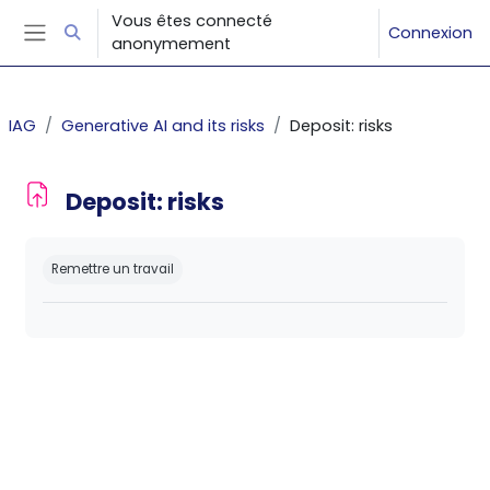
Passer au contenu principal
Vous êtes connecté
Connexion
Activer/désactiver la saisie de recherche
anonymement
Panneau latéral
IAG
Generative AI and its risks
Deposit: risks
Deposit: risks
Conditions d’achèvement
Remettre un travail