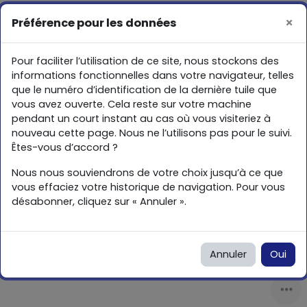
Passer au contenu principal
Vous êtes connecté
Connexion
×
Préférence pour les données
Activer/désactiver la saisie de recherche
anonymement
Panneau latéral
Pour faciliter l’utilisation de ce site, nous stockons des
Cas d'usages
informations fonctionnelles dans votre navigateur, telles
que le numéro d’identification de la dernière tuile que
vous avez ouverte. Cela reste sur votre machine
pendant un court instant au cas où vous visiteriez à
nouveau cette page. Nous ne l’utilisons pas pour le suivi.
Êtes-vous d’accord ?
Nous nous souviendrons de votre choix jusqu’à ce que
vous effaciez votre historique de navigation. Pour vous
désabonner, cliquez sur « Annuler ».
Annuler
Oui