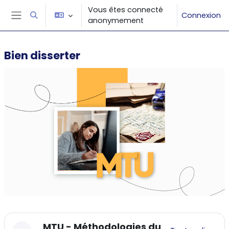
Passer au contenu principal
Vous êtes connecté
Connexion
Activer/désactiver la saisie de recherche
anonymement
Panneau latéral
Bien disserter
Résumé de section
MTU - Méthodologies du