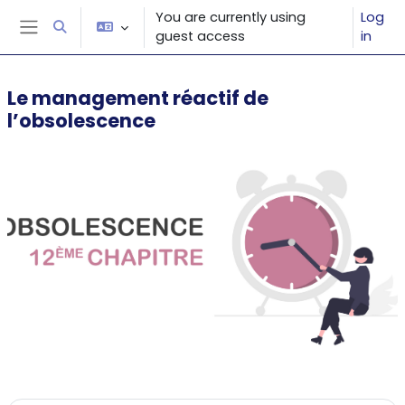
Skip to main content
You are currently using
Log
Toggle search input
guest access
in
Side panel
Le management réactif de
l’obsolescence