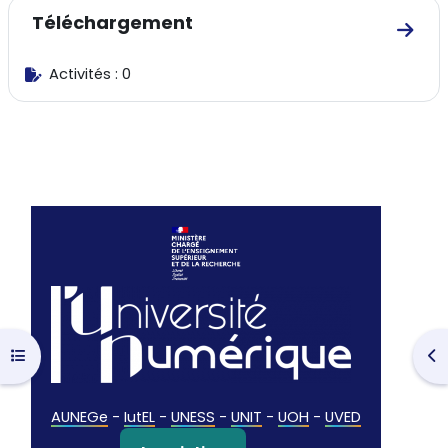
Téléchargement
Aller
Activités : 0
Ouvrir l’index du cours
Ouv
AUNEGe
-
IutEL
-
UNESS
-
UNIT
-
UOH
-
UVED