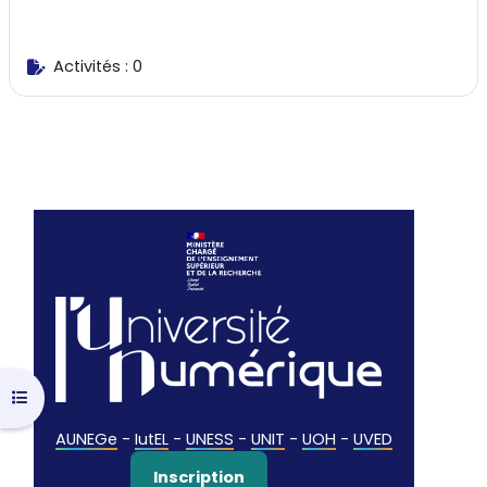
Activités : 0
Ouvrir l’index du cours
AUNEGe
-
IutEL
-
UNESS
-
UNIT
-
UOH
-
UVED
Inscription