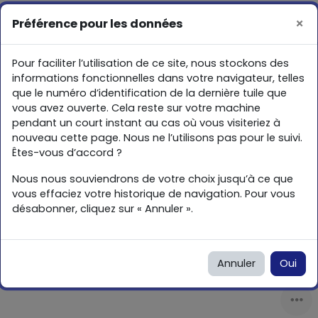
Passer au contenu principal
Vous êtes connecté
Connexion
×
Préférence pour les données
Activer/désactiver la saisie de recherche
anonymement
Panneau latéral
Pour faciliter l’utilisation de ce site, nous stockons des
Consultation/Interview
informations fonctionnelles dans votre navigateur, telles
que le numéro d’identification de la dernière tuile que
vous avez ouverte. Cela reste sur votre machine
pendant un court instant au cas où vous visiteriez à
nouveau cette page. Nous ne l’utilisons pas pour le suivi.
Êtes-vous d’accord ?
Nous nous souviendrons de votre choix jusqu’à ce que
vous effaciez votre historique de navigation. Pour vous
désabonner, cliquez sur « Annuler ».
Annuler
Oui