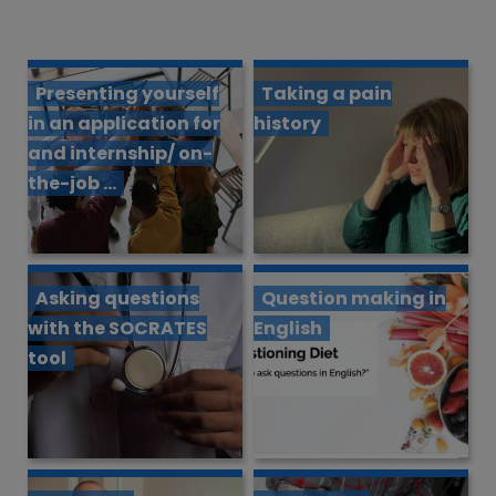
Presenting yourself
Taking a pain
in an application for
history
and internship/ on-
the-job ...
Asking questions
Question making in
with the SOCRATES
English
tool