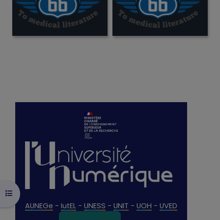
Ouvrir l’index du cours
AUNEGe
-
IutEL
-
UNESS
-
UNIT
-
UOH
-
UVED