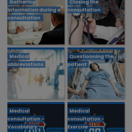
Gathering
Closing the
information during a
consultation
consultation
Medical
Questionning the
abbreviations
patient
Medical
Medical
consultation –
consultation -
Vocabulary
Exercise