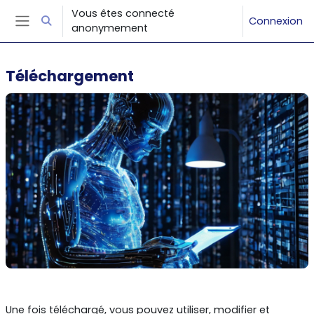
Passer au contenu principal
Vous êtes connecté
Connexion
Activer/désactiver la saisie de recherche
anonymement
Panneau latéral
Téléchargement
Résumé de section
Une fois téléchargé, vous pouvez utiliser, modifier et