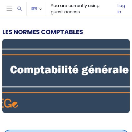
Skip to main content
You are currently using
Log
Toggle search input
guest access
in
Side panel
LES NORMES COMPTABLES
Section outline