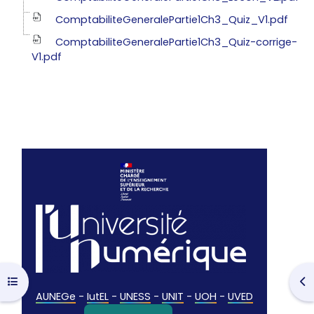
ComptabiliteGeneralePartie1Ch3_Quiz_V1.pdf
ComptabiliteGeneralePartie1Ch3_Quiz-corrige-
V1.pdf
Open course index
Op
AUNEGe
-
IutEL
-
UNESS
-
UNIT
-
UOH
-
UVED