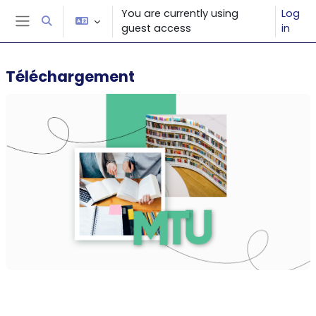
Skip to main content
You are currently using
Log
Toggle search input
guest access
in
Side panel
Téléchargement
Section outline