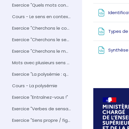
Section 
Exercice "Quels mots concernés ?"
Identific
Cours - Le sens en contexte
Exercice "Cherchons le contexte"
Types de
Exercice "Cherchons le sens"
Synthès
Exercice "Cherchons le mot"
Mots avec plusieurs sens ou polysémie D...
Exercice "La polysémie : qu'est-ce que c'est ?"
Cours - La polysémie
Exercice "Entraînez-vous !"
Exercice "Verbes de sensation"
Exercice "Sens propre / figuré" 1