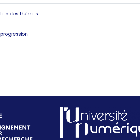
outline
File
ation des thèmes
File
 progression
File
e