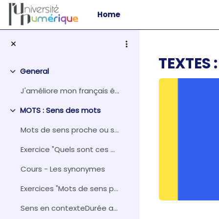
Skip to main content
Home
TEXTES :
General
Collapse
J'améliore mon français écritCours de l'Universi...
MOTS : Sens des mots
Collapse
Mots de sens proche ou synonymes (copie)
Exercice "Quels sont ces mots ?"
Cours - Les synonymes
Exercices "Mots de sens proche ou synonymes"
Sens en contexteDurée approximative : 30 m...