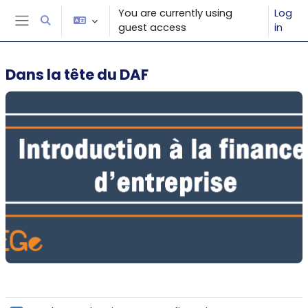
Skip to main content
You are currently using
Log
Toggle search input
guest access
in
Side panel
Dans la tête du DAF
Section outline