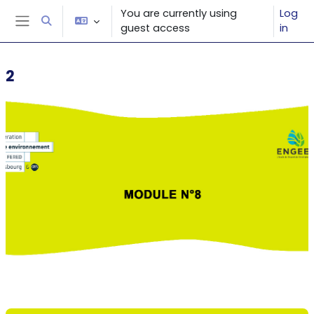
Skip to main content
You are currently using
Log
Toggle search input
guest access
in
Side panel
2
Section outline