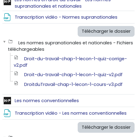
Contenu interactif
supranationales et nationales
Fichier
Transcription vidéo - Normes supranationales
Télécharger le dossier
Les normes supranationales et nationales - Fichiers
téléchargeables
Droit-du-travail-chap-1-lecon-1-quiz-corrige-
v2.pdf
Droit-du-travail-chap-1-lecon-1-quiz-v2.pdf
DroitduTravail-chap-1-lecon-1-cours-v3.pdf
Contenu interactif
Les normes conventionnelles
Fich
Transcription vidéo - Les normes conventionnelles
Télécharger le dossier