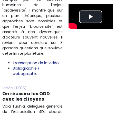
humaines de l'enjeu
"biodiversité". Il montre que, sur
un plan théorique, plusieurs
L
approches sont possibles et
que l'enjeu "biodiversité" est
i
associé à des dynamiques
d'acteurs souvent nouvelles. Il
revient pour conclure sur 3
r
grandes questions que soulève
cette limite planétaire.
e
Transcription de la vidéo
l
Bibliographie /
webographie
a
Vidéo (13'05)
v
On réussira les ODD
avec les citoyens
i
Vaia Tuuhia, déléguée générale
de l'Association 4D, aborde
d