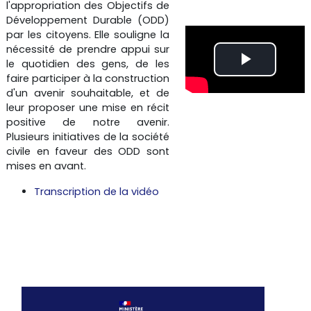
l'appropriation des Objectifs de
Développement Durable (ODD)
é
par les citoyens. Elle souligne la
nécessité de prendre appui sur
o
le quotidien des gens, de les
L
faire participer à la construction
d'un avenir souhaitable, et de
i
leur proposer une mise en récit
positive de notre avenir.
r
Plusieurs initiatives de la société
civile en faveur des ODD sont
e
mises en avant.
Transcription de la vidéo
l
a
v
i