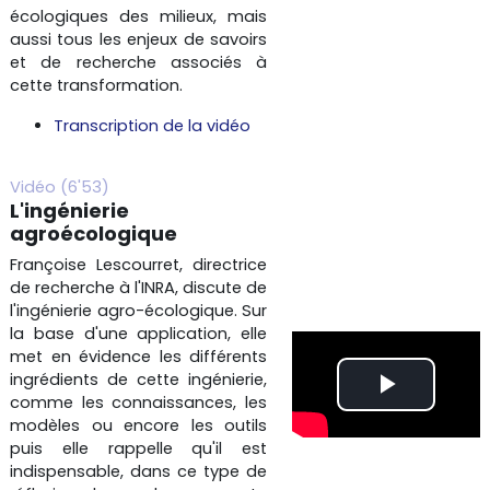
écologiques des milieux, mais
r
aussi tous les enjeux de savoirs
et de recherche associés à
e
cette transformation.
Transcription de la vidéo
l
a
Vidéo (6'53)
L'ingénierie
v
agroécologique
Françoise Lescourret, directrice
i
de recherche à l'INRA, discute de
l'ingénierie agro-écologique. Sur
d
la base d'une application, elle
met en évidence les différents
é
ingrédients de cette ingénierie,
L
comme les connaissances, les
o
modèles ou encore les outils
i
puis elle rappelle qu'il est
indispensable, dans ce type de