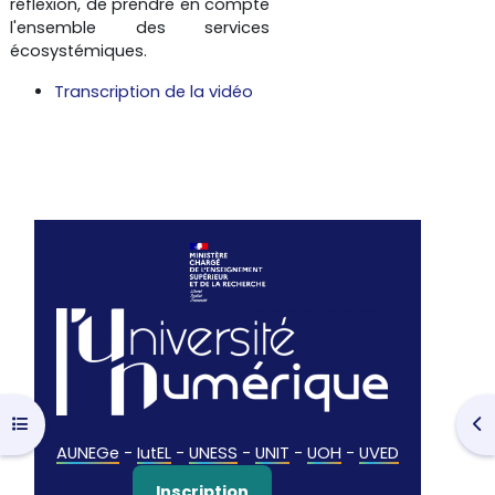
réflexion, de prendre en compte
r
l'ensemble des services
écosystémiques.
e
Transcription de la vidéo
l
a
v
i
d
é
o
Ouvrir l’index du cours
Ouv
AUNEGe
-
IutEL
-
UNESS
-
UNIT
-
UOH
-
UVED
Inscription