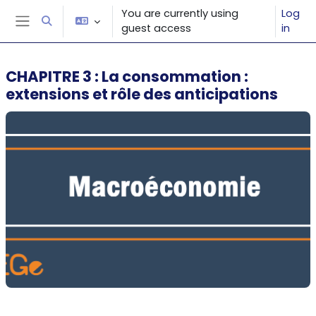
Skip to main content
You are currently using
Log
Toggle search input
guest access
in
Side panel
CHAPITRE 3 : La consommation :
extensions et rôle des anticipations