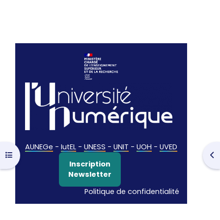
AUNEGe
-
IutEL
-
UNESS
-
UNIT
-
UOH
-
UVED
Ouvrir l’index du cours
Ouv
Inscription
Newsletter
Politique de confidentialité