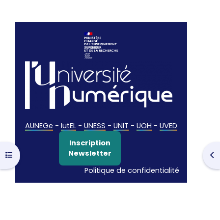
AUNEGe
-
IutEL
-
UNESS
-
UNIT
-
UOH
-
UVED
Inscription
Newsletter
Ouvrir l’index du cours
Ouv
Politique de confidentialité