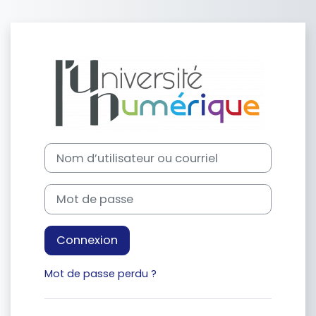
Passer au contenu principal
Connexion à M
Procédure de création de compte
Nom d’utilisateur ou courriel
Mot de passe
Connexion
Mot de passe perdu ?