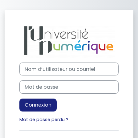
Passer au contenu principal
Connexion à M
Procédure de création de compte
Nom d’utilisateur ou courriel
Mot de passe
Connexion
Mot de passe perdu ?