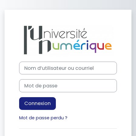
Passer au contenu principal
Connexion à M
Procédure de création de compte
Nom d’utilisateur ou courriel
Mot de passe
Connexion
Mot de passe perdu ?