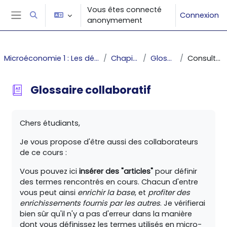
Passer au contenu principal
Vous êtes connecté
Connexion
Activer/désactiver la saisie de recherche
anonymement
Panneau latéral
Microéconomie 1 : Les décisions du producteur et du consommateur
Chapitre 1 : Introduction
Glossaire collaboratif
Consulter alphabétiquement
Glossaire collaboratif
Conditions d’achèvement
Chers étudiants,
Je vous propose d'être aussi des collaborateurs
de ce cours :
Vous pouvez ici
insérer des "articles"
pour définir
des termes rencontrés en cours. Chacun d'entre
vous peut ainsi
enrichir la base
, et
profiter des
enrichissements fournis par les autres
. Je vérifierai
bien sûr qu'il n'y a pas d'erreur dans la manière
dont vous définissez les termes utilisés en micro-