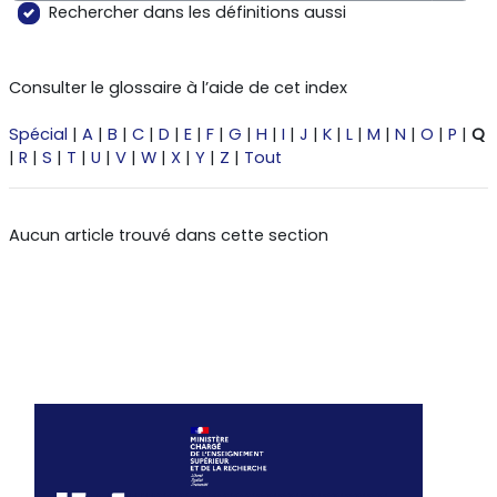
Reche
Rechercher dans les définitions aussi
Consulter le glossaire à l’aide de cet index
Spécial
|
A
|
B
|
C
|
D
|
E
|
F
|
G
|
H
|
I
|
J
|
K
|
L
|
M
|
N
|
O
|
P
|
Q
|
R
|
S
|
T
|
U
|
V
|
W
|
X
|
Y
|
Z
|
Tout
Aucun article trouvé dans cette section