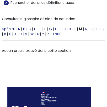
Reche
Rechercher dans les définitions aussi
Consulter le glossaire à l’aide de cet index
Spécial
|
A
|
B
|
C
|
D
|
E
|
F
|
G
|
H
|
I
|
J
|
K
|
L
|
M
|
N
|
O
|
P
|
Q
|
R
|
S
|
T
|
U
|
V
|
W
|
X
|
Y
|
Z
|
Tout
Aucun article trouvé dans cette section