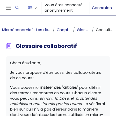
Passer au contenu principal
Vous êtes connecté
Connexion
Activer/désactiver la saisie de recherche
anonymement
Panneau latéral
Microéconomie 1 : Les décisions du producteur et du consommateur
Chapitre 1 : Introduction
Glossaire collaboratif
Consulter alphabétiquement
Glossaire collaboratif
Conditions d’achèvement
Chers étudiants,
Je vous propose d'être aussi des collaborateurs
de ce cours :
Vous pouvez ici
insérer des "articles"
pour définir
des termes rencontrés en cours. Chacun d'entre
vous peut ainsi
enrichir la base
, et
profiter des
enrichissements fournis par les autres
. Je vérifierai
bien sûr qu'il n'y a pas d'erreur dans la manière
dont vous définissez les termes utilisés en micro-