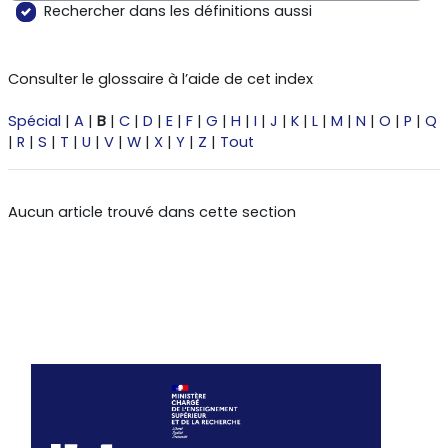
Reche
Rechercher dans les définitions aussi
Consulter le glossaire à l’aide de cet index
Spécial
|
A
|
B
|
C
|
D
|
E
|
F
|
G
|
H
|
I
|
J
|
K
|
L
|
M
|
N
|
O
|
P
|
Q
|
R
|
S
|
T
|
U
|
V
|
W
|
X
|
Y
|
Z
|
Tout
Aucun article trouvé dans cette section