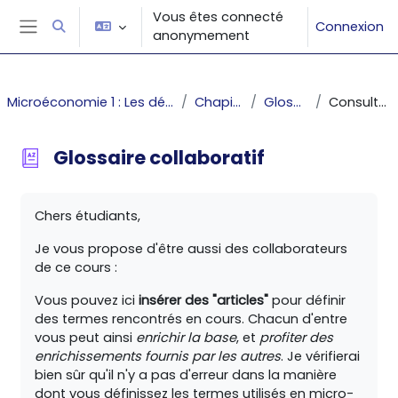
Passer au contenu principal
Vous êtes connecté
Connexion
Activer/désactiver la saisie de recherche
anonymement
Panneau latéral
Microéconomie 1 : Les décisions du producteur et du consommateur
Chapitre 1 : Introduction
Glossaire collaboratif
Consulter alphabétiquement
Glossaire collaboratif
Conditions d’achèvement
Chers étudiants,
Je vous propose d'être aussi des collaborateurs
de ce cours :
Vous pouvez ici
insérer des "articles"
pour définir
des termes rencontrés en cours. Chacun d'entre
vous peut ainsi
enrichir la base
, et
profiter des
enrichissements fournis par les autres
. Je vérifierai
bien sûr qu'il n'y a pas d'erreur dans la manière
dont vous définissez les termes utilisés en micro-