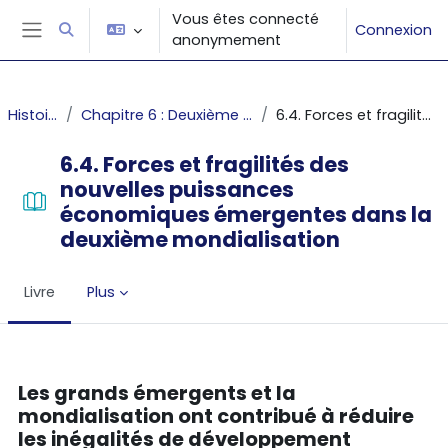
Passer au contenu principal
Vous êtes connecté
Connexion
Activer/désactiver la saisie de recherche
anonymement
Panneau latéral
Histoire des faits économiques
Chapitre 6 : Deuxième mondialisation, financiarisation du capitalisme et inégalités globales depuis les années 1980
6.4. Forces et fragilités des nouvelles puissances économiques émergentes dans la deuxième mondialisation
6.4. Forces et fragilités des
nouvelles puissances
économiques émergentes dans la
deuxième mondialisation
Livre
Plus
Conditions d’achèvement
Les grands émergents et la
mondialisation ont contribué à réduire
les inégalités de développement