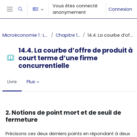
Passer au contenu principal
Vous êtes connecté
Connexion
Activer/désactiver la saisie de recherche
anonymement
Panneau latéral
Microéconomie 1 : Les décisions du producteur et du consommateur
Chapitre 14 : La courbe d'offre individuelle
14.4. La courbe d’offre de produit à court terme d’une firme concurrentielle
14.4. La courbe d’offre de produit à
court terme d’une firme
concurrentielle
Livre
Plus
Conditions d’achèvement
2. Notions de point mort et de seuil de
fermeture
Précisons ces deux derniers points en répondant à deux