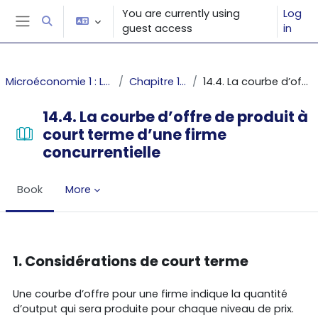
Skip to main content
You are currently using
Log
Toggle search input
guest access
in
Side panel
Microéconomie 1 : Les décisions du producteur et du consommateur
Chapitre 14 : La courbe d'offre individuelle
14.4. La courbe d’offre de produit à court terme d’une firme concurrentielle
14.4. La courbe d’offre de produit à
court terme d’une firme
concurrentielle
Book
More
Completion requirements
1. Considérations de court terme
Une courbe d’offre pour une firme indique la quantité
d’output qui sera produite pour chaque niveau de prix.