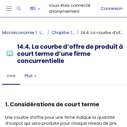
Passer au contenu principal
Vous êtes connecté
Connexion
Activer/désactiver la saisie de recherche
anonymement
Panneau latéral
Microéconomie 1 : Les décisions du producteur et du consommateur
Chapitre 14 : La courbe d'offre individuelle
14.4. La courbe d’offre de produit à court terme d’une firme concurrentielle
14.4. La courbe d’offre de produit à
court terme d’une firme
concurrentielle
Livre
Plus
Conditions d’achèvement
1. Considérations de court terme
Une courbe d’offre pour une firme indique la quantité
d’output qui sera produite pour chaque niveau de prix.