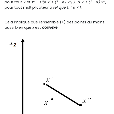
≻
pour tout
x
’ et
x
’’,
U(α x’ + (1 –
α
) x’’)
α x’ + (1 –
α
) x’’
,
≻
pour tout multiplicateur
α
tel que 0 <
α
< 1.
Cela implique que l’ensemble (+) des points au moins
aussi bien que
x
est
convexe
.