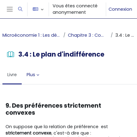
Passer au contenu principal
Vous êtes connecté
Connexion
Activer/désactiver la saisie de recherche
anonymement
Panneau latéral
Microéconomie 1 : Les décisions du producteur et du consommateur
Chapitre 3 : Comment représenter les préférences
3.4 : Le plan d'indifférence
3.4 : Le plan d'indifférence
Livre
Plus
Conditions d’achèvement
9. Des préférences strictement
convexes
On suppose que la relation de préférence
est
strictement convexe
, c'est-à dire que :