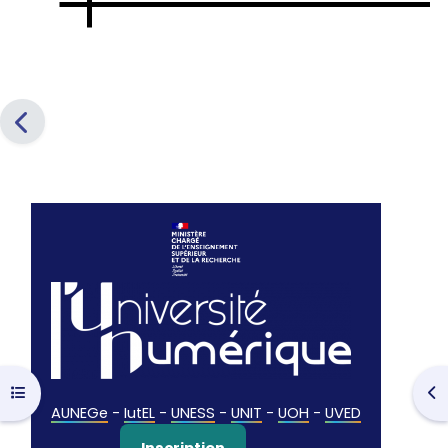
Ouvrir l’index du cours
Ouv
AUNEGe
-
IutEL
-
UNESS
-
UNIT
-
UOH
-
UVED